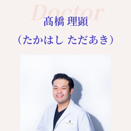
Doctor
髙橋 理顕
（たかはし ただあき）