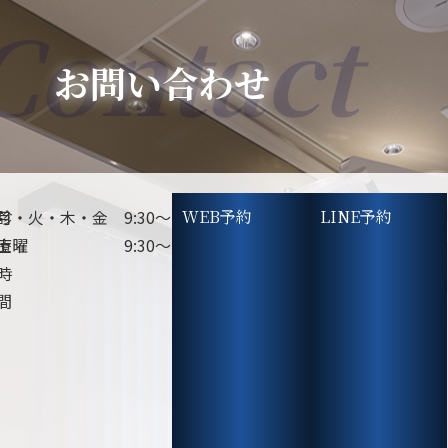
Contact
お問い合わせ
診
月・火・木・金 9:30～13:00 / 14:00～18:30
WEB予約
LINE予約
診
一
休
水
療
土曜 9:30～13:00 / 14:00～18:00
療
般
診
曜・
時
科
歯
日
日
間
目
科・
曜・
歯
祝
科
日
口
腔
外