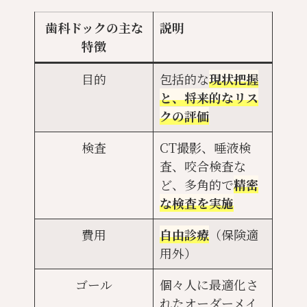
歯科ドックの主な
説明
特徴
目的
包括的な
現状把握
と、将来的なリス
クの評価
検査
CT撮影、唾液検
査、咬合検査な
ど、多角的で
精密
な検査を実施
費用
自由診療
（保険適
用外）
ゴール
個々人に最適化さ
れたオーダーメイ