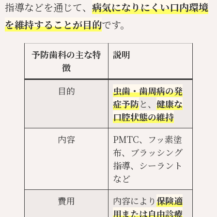
指導などを通じて、
病気になりにくい口内環境
を維持することが目的
です。
予防歯科の主な特
説明
徴
目的
虫歯・歯周病の発
症予防
と、
健康な
口腔状態の維持
内容
PMTC、フッ素塗
布、ブラッシング
指導、シーラント
など
費用
内容により
保険適
用または自由診療