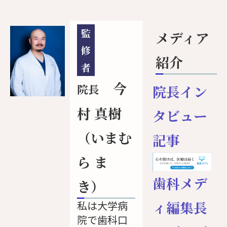
監
メディア
修
紹介
者
今
院長
院長イン
村 真樹
タビュー
（いまむ
記事
ら ま
歯科メデ
き）
ィ編集長
私は大学病
院で歯科口