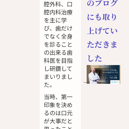
のブログ
腔外科、口
腔内科治療
にも取り
を主に学
び、歯だけ
上げてい
でなく全身
ただきま
を診ること
の出来る歯
した
科医を目指
し研鑽して
まいりまし
た。
当時、第一
印象を決め
るのは口元
が大事だと
思ったこと