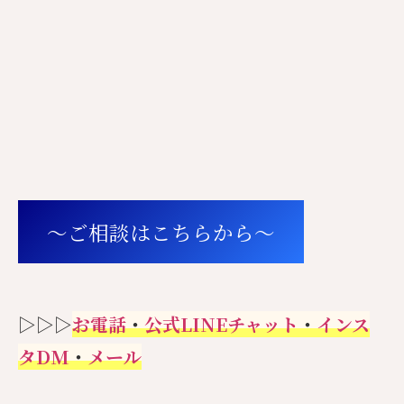
〜ご相談はこちらから〜
▷▷▷
お電話
・
公式LINEチャット
・
インス
タDM
・
メール