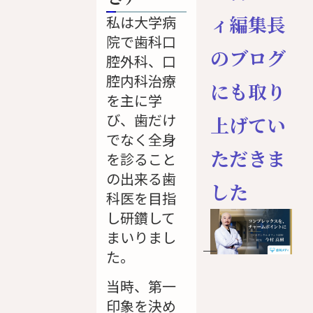
ィ編集長
私は大学病
院で歯科口
のブログ
腔外科、口
腔内科治療
にも取り
を主に学
び、歯だけ
上げてい
でなく全身
ただきま
を診ること
の出来る歯
した
科医を目指
し研鑽して
まいりまし
た。
当時、第一
印象を決め