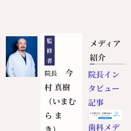
監
メディア
修
紹介
者
今
院長
院長イン
村 真樹
タビュー
（いまむ
記事
ら ま
歯科メデ
き）