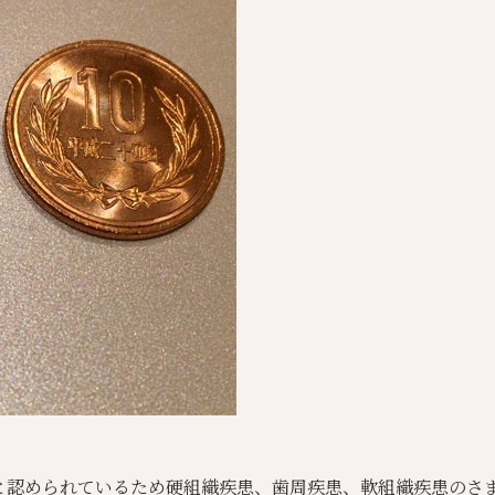
と認められているため硬組織疾患、歯周疾患、軟組織疾患のさ