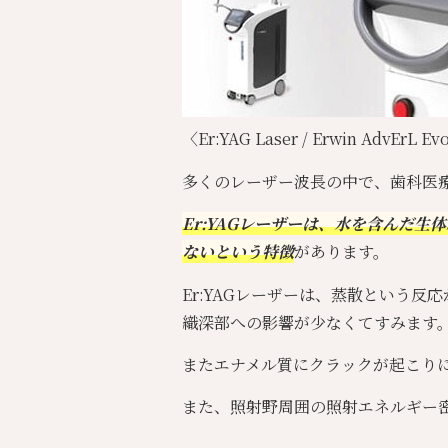
〈Er:YAG Laser / Erwin AdvErL E
多くのレーザー波長の中で、歯科医療
Er:YAGレーザーは、水を含んだ
ないという特徴
があります。
Er:YAGレーザーは、蒸散という反応が
織深部への影響が少なくてすみます
またエナメル質にクラックが起こり
また、照射野周囲の照射エネルギー