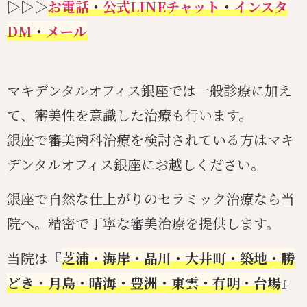
▷▷▷
お電話
・
公式LINEチャット
・
インスタ
DM
・
メール
マキデンタルオフィス銀座では一般診療に加え
て、審美性を意識した治療も行います。
銀座で審美歯科治療を検討されている方はマキ
デンタルオフィス銀座にお越しください。
銀座で自然な仕上がりのセラミック治療なら当
院へ。精密で丁寧な審美治療を提供します。
当院は『
芝浦・海岸・品川・大井町・築地・勝
どき・月島・晴海・豊洲・東雲・有明・台場
』