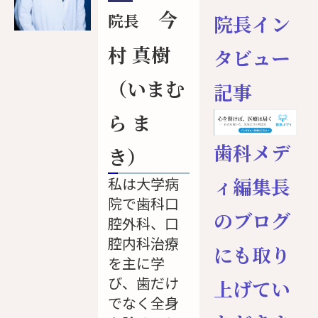
今
院長
院長イン
村 真樹
タビュー
（いまむ
記事
ら ま
歯科メデ
き）
ィ編集長
私は大学病
院で歯科口
のブログ
腔外科、口
腔内科治療
にも取り
を主に学
び、歯だけ
上げてい
でなく全身